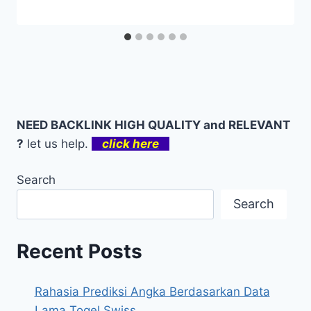
NEED BACKLINK HIGH QUALITY and RELEVANT
?
let us help.
click here
Search
Search
Recent Posts
Rahasia Prediksi Angka Berdasarkan Data
Lama Togel Swiss