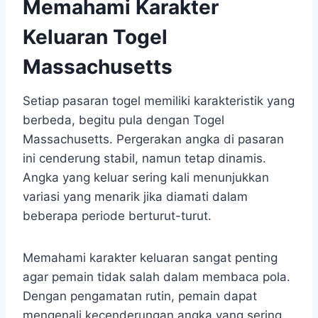
Memahami Karakter
Keluaran Togel
Massachusetts
Setiap pasaran togel memiliki karakteristik yang
berbeda, begitu pula dengan Togel
Massachusetts. Pergerakan angka di pasaran
ini cenderung stabil, namun tetap dinamis.
Angka yang keluar sering kali menunjukkan
variasi yang menarik jika diamati dalam
beberapa periode berturut-turut.
Memahami karakter keluaran sangat penting
agar pemain tidak salah dalam membaca pola.
Dengan pengamatan rutin, pemain dapat
mengenali kecenderungan angka yang sering