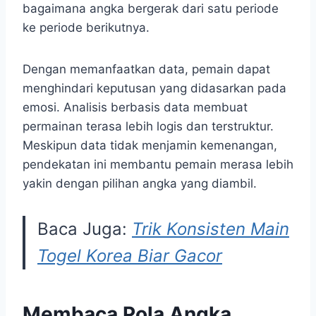
bagaimana angka bergerak dari satu periode
ke periode berikutnya.
Dengan memanfaatkan data, pemain dapat
menghindari keputusan yang didasarkan pada
emosi. Analisis berbasis data membuat
permainan terasa lebih logis dan terstruktur.
Meskipun data tidak menjamin kemenangan,
pendekatan ini membantu pemain merasa lebih
yakin dengan pilihan angka yang diambil.
Baca Juga:
Trik Konsisten Main
Togel Korea Biar Gacor
Membaca Pola Angka