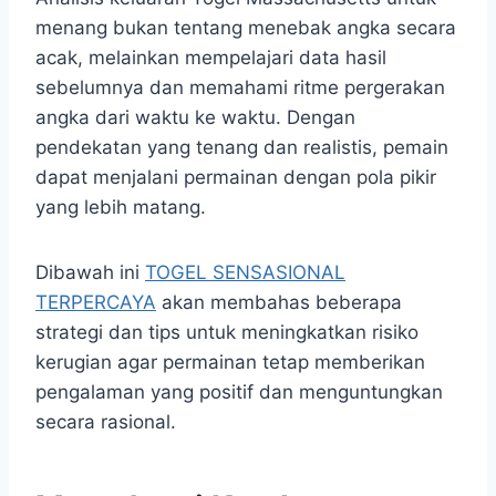
menang bukan tentang menebak angka secara
acak, melainkan mempelajari data hasil
sebelumnya dan memahami ritme pergerakan
angka dari waktu ke waktu. Dengan
pendekatan yang tenang dan realistis, pemain
dapat menjalani permainan dengan pola pikir
yang lebih matang.
Dibawah ini
TOGEL SENSASIONAL
TERPERCAYA
akan membahas beberapa
strategi dan tips untuk meningkatkan risiko
kerugian agar permainan tetap memberikan
pengalaman yang positif dan menguntungkan
secara rasional.