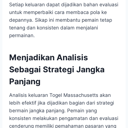
Setiap keluaran dapat dijadikan bahan evaluasi
untuk memperbaiki cara membaca pola ke
depannya. Sikap ini membantu pemain tetap
tenang dan konsisten dalam menjalani
permainan.
Menjadikan Analisis
Sebagai Strategi Jangka
Panjang
Analisis keluaran Togel Massachusetts akan
lebih efektif jika dijadikan bagian dari strategi
bermain jangka panjang. Pemain yang
konsisten melakukan pengamatan dan evaluasi
cenderung memiliki pemahaman pasaran yang