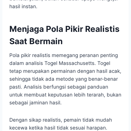
hasil instan.
Menjaga Pola Pikir Realistis
Saat Bermain
Pola pikir realistis memegang peranan penting
dalam analisis Togel Massachusetts. Togel
tetap merupakan permainan dengan hasil acak,
sehingga tidak ada metode yang benar-benar
pasti. Analisis berfungsi sebagai panduan
untuk membuat keputusan lebih terarah, bukan
sebagai jaminan hasil.
Dengan sikap realistis, pemain tidak mudah
kecewa ketika hasil tidak sesuai harapan.