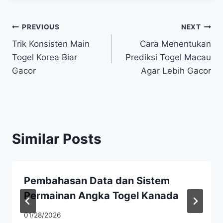
Post
PREVIOUS
NEXT
Trik Konsisten Main
Cara Menentukan
navigation
Togel Korea Biar
Prediksi Togel Macau
Gacor
Agar Lebih Gacor
Similar Posts
Pembahasan Data dan Sistem
Permainan Angka Togel Kanada
01/28/2026