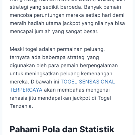
strategi yang sedikit berbeda. Banyak pemain
mencoba peruntungan mereka setiap hari demi
meraih hadiah utama jackpot yang nilainya bisa
mencapai jumlah yang sangat besar.
Meski togel adalah permainan peluang,
ternyata ada beberapa strategi yang
digunakan oleh para pemain berpengalaman
untuk meningkatkan peluang kemenangan
mereka. Dibawah ini
TOGEL SENSASIONAL
TERPERCAYA
akan membahas mengenai
rahasia jitu mendapatkan jackpot di Togel
Tanzania.
Pahami Pola dan Statistik