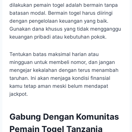
dilakukan pemain togel adalah bermain tanpa
batasan modal. Bermain togel harus diiringi
dengan pengelolaan keuangan yang baik.
Gunakan dana khusus yang tidak mengganggu
keuangan pribadi atau kebutuhan pokok.
Tentukan batas maksimal harian atau
mingguan untuk membeli nomor, dan jangan
mengejar kekalahan dengan terus menambah
taruhan. Ini akan menjaga kondisi finansial
kamu tetap aman meski belum mendapat
jackpot.
Gabung Dengan Komunitas
Pemain Togel Tanzania