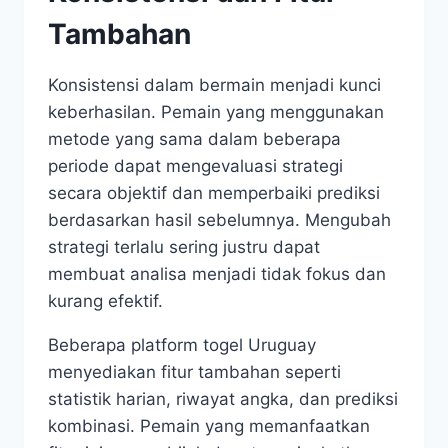
Tambahan
Konsistensi dalam bermain menjadi kunci
keberhasilan. Pemain yang menggunakan
metode yang sama dalam beberapa
periode dapat mengevaluasi strategi
secara objektif dan memperbaiki prediksi
berdasarkan hasil sebelumnya. Mengubah
strategi terlalu sering justru dapat
membuat analisa menjadi tidak fokus dan
kurang efektif.
Beberapa platform togel Uruguay
menyediakan fitur tambahan seperti
statistik harian, riwayat angka, dan prediksi
kombinasi. Pemain yang memanfaatkan