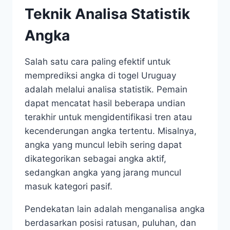
Teknik Analisa Statistik
Angka
Salah satu cara paling efektif untuk
memprediksi angka di togel Uruguay
adalah melalui analisa statistik. Pemain
dapat mencatat hasil beberapa undian
terakhir untuk mengidentifikasi tren atau
kecenderungan angka tertentu. Misalnya,
angka yang muncul lebih sering dapat
dikategorikan sebagai angka aktif,
sedangkan angka yang jarang muncul
masuk kategori pasif.
Pendekatan lain adalah menganalisa angka
berdasarkan posisi ratusan, puluhan, dan