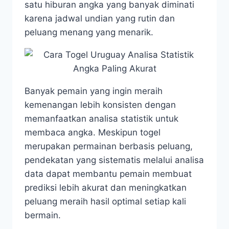
satu hiburan angka yang banyak diminati
karena jadwal undian yang rutin dan
peluang menang yang menarik.
Banyak pemain yang ingin meraih
kemenangan lebih konsisten dengan
memanfaatkan analisa statistik untuk
membaca angka. Meskipun togel
merupakan permainan berbasis peluang,
pendekatan yang sistematis melalui analisa
data dapat membantu pemain membuat
prediksi lebih akurat dan meningkatkan
peluang meraih hasil optimal setiap kali
bermain.