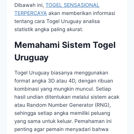
Dibawah ini,
TOGEL SENSASIONAL
TERPERCAYA
akan memberikan informasi
tentang cara Togel Uruguay analisa
statistik angka paling akurat.
Memahami Sistem Togel
Uruguay
Togel Uruguay biasanya menggunakan
format angka 3D atau 4D, dengan ribuan
kombinasi yang mungkin muncul. Setiap
hasil undian ditentukan melalui sistem acak
atau Random Number Generator (RNG),
sehingga setiap angka memiliki peluang
yang sama untuk keluar. Pemahaman ini
penting agar pemain menyadari bahwa