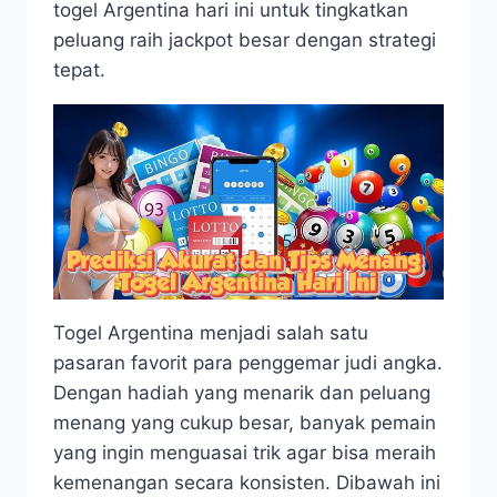
togel Argentina hari ini untuk tingkatkan
peluang raih jackpot besar dengan strategi
tepat.
Togel Argentina menjadi salah satu
pasaran favorit para penggemar judi angka.
Dengan hadiah yang menarik dan peluang
menang yang cukup besar, banyak pemain
yang ingin menguasai trik agar bisa meraih
kemenangan secara konsisten. Dibawah ini