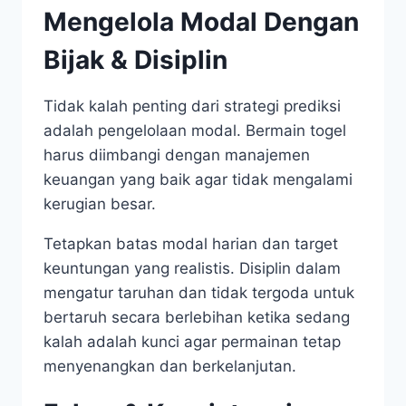
Mengelola Modal Dengan
Bijak & Disiplin
Tidak kalah penting dari strategi prediksi
adalah pengelolaan modal. Bermain togel
harus diimbangi dengan manajemen
keuangan yang baik agar tidak mengalami
kerugian besar.
Tetapkan batas modal harian dan target
keuntungan yang realistis. Disiplin dalam
mengatur taruhan dan tidak tergoda untuk
bertaruh secara berlebihan ketika sedang
kalah adalah kunci agar permainan tetap
menyenangkan dan berkelanjutan.