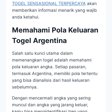
TOGEL SENSASIONAL TERPERCAYA
akan
memberikan informasi menarik yang wajib
anda ketahui.
Memahami Pola Keluaran
Togel Argentina
Salah satu kunci utama dalam
memenangkan togel adalah memahami
pola keluaran angka. Setiap pasaran,
termasuk Argentina, memiliki pola tertentu
yang bisa dianalisis dari hasil keluaran
sebelumnya.
Dengan mencermati angka yang sering
muncul dan angka yang jarang keluar,
kamu bisa mengidentifikasi tren yang