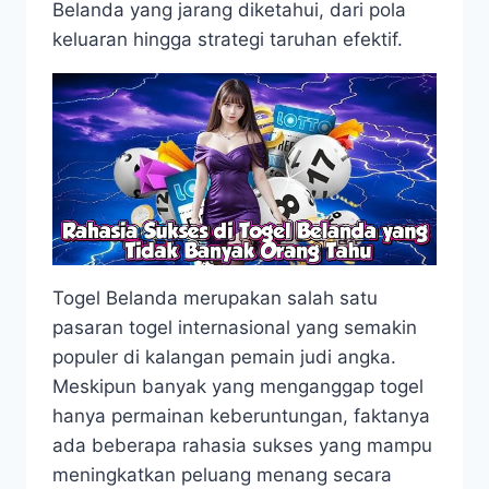
Belanda yang jarang diketahui, dari pola
keluaran hingga strategi taruhan efektif.
Togel Belanda merupakan salah satu
pasaran togel internasional yang semakin
populer di kalangan pemain judi angka.
Meskipun banyak yang menganggap togel
hanya permainan keberuntungan, faktanya
ada beberapa rahasia sukses yang mampu
meningkatkan peluang menang secara