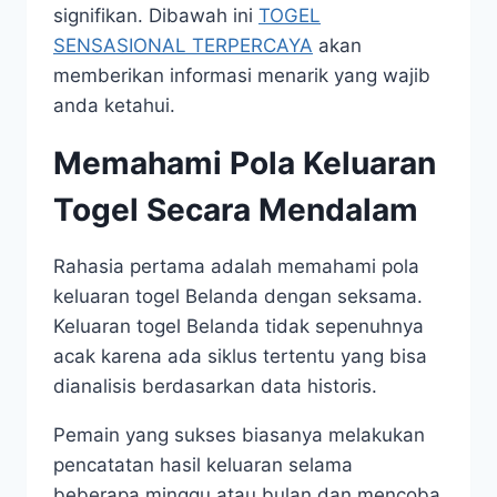
signifikan. Dibawah ini
TOGEL
SENSASIONAL TERPERCAYA
akan
memberikan informasi menarik yang wajib
anda ketahui.
Memahami Pola Keluaran
Togel Secara Mendalam
Rahasia pertama adalah memahami pola
keluaran togel Belanda dengan seksama.
Keluaran togel Belanda tidak sepenuhnya
acak karena ada siklus tertentu yang bisa
dianalisis berdasarkan data historis.
Pemain yang sukses biasanya melakukan
pencatatan hasil keluaran selama
beberapa minggu atau bulan dan mencoba