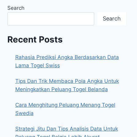
Search
Search
Recent Posts
Rahasia Prediksi Angka Berdasarkan Data
Lama Togel Swiss
Tips Dan Trik Membaca Pola Angka Untuk
Meningkatkan Peluang Togel Belanda
Cara Menghitung Peluang Menang Togel
Swedia
Strategi Jitu Dan Tips Analisis Data Untuk