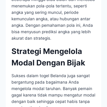
menemukan pola-pola tertentu, seperti
angka yang sering muncul, periode
kemunculan angka, atau hubungan antar
angka. Dengan pemahaman pola ini, Anda
bisa menyusun prediksi angka yang lebih
akurat dan strategis.
Strategi Mengelola
Modal Dengan Bijak
Sukses dalam togel Belanda juga sangat
bergantung pada bagaimana Anda
mengelola modal taruhan. Banyak pemain
gagal karena tidak mampu mengatur modal
dengan baik sehingga cepat habis tanpa