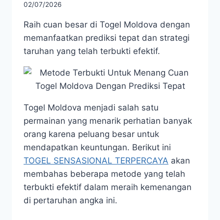
02/07/2026
Raih cuan besar di Togel Moldova dengan
memanfaatkan prediksi tepat dan strategi
taruhan yang telah terbukti efektif.
Togel Moldova menjadi salah satu
permainan yang menarik perhatian banyak
orang karena peluang besar untuk
mendapatkan keuntungan. Berikut ini
TOGEL SENSASIONAL TERPERCAYA
akan
membahas beberapa metode yang telah
terbukti efektif dalam meraih kemenangan
di pertaruhan angka ini.