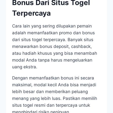
Bonus Dari Situs Togel
Terpercaya
Cara lain yang sering dilupakan pemain
adalah memanfaatkan promo dan bonus
dari situs togel terpercaya. Banyak situs
menawarkan bonus deposit, cashback,
atau hadiah khusus yang bisa menambah
modal Anda tanpa harus mengeluarkan
uang ekstra.
Dengan memanfaatkan bonus ini secara
maksimal, modal kecil Anda bisa menjadi
lebih besar dan memberikan peluang
menang yang lebih luas. Pastikan memilih
situs togel resmi dan terpercaya untuk
menghindari risiko penipuan.