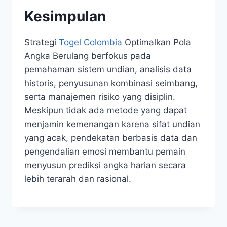
Kesimpulan
Strategi
Togel Colombia
Optimalkan Pola
Angka Berulang berfokus pada
pemahaman sistem undian, analisis data
historis, penyusunan kombinasi seimbang,
serta manajemen risiko yang disiplin.
Meskipun tidak ada metode yang dapat
menjamin kemenangan karena sifat undian
yang acak, pendekatan berbasis data dan
pengendalian emosi membantu pemain
menyusun prediksi angka harian secara
lebih terarah dan rasional.