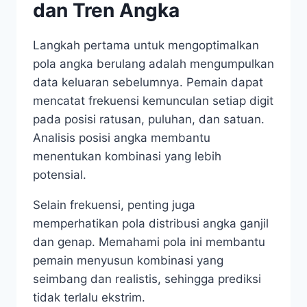
dan Tren Angka
Langkah pertama untuk mengoptimalkan
pola angka berulang adalah mengumpulkan
data keluaran sebelumnya. Pemain dapat
mencatat frekuensi kemunculan setiap digit
pada posisi ratusan, puluhan, dan satuan.
Analisis posisi angka membantu
menentukan kombinasi yang lebih
potensial.
Selain frekuensi, penting juga
memperhatikan pola distribusi angka ganjil
dan genap. Memahami pola ini membantu
pemain menyusun kombinasi yang
seimbang dan realistis, sehingga prediksi
tidak terlalu ekstrim.