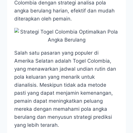
Colombia dengan strategi analisa pola
angka berulang harian, efektif dan mudah
diterapkan oleh pemain.
Salah satu pasaran yang populer di
Amerika Selatan adalah Togel Colombia,
yang menawarkan jadwal undian rutin dan
pola keluaran yang menarik untuk
dianalisis. Meskipun tidak ada metode
pasti yang dapat menjamin kemenangan,
pemain dapat meningkatkan peluang
mereka dengan memahami pola angka
berulang dan menyusun strategi prediksi
yang lebih terarah.