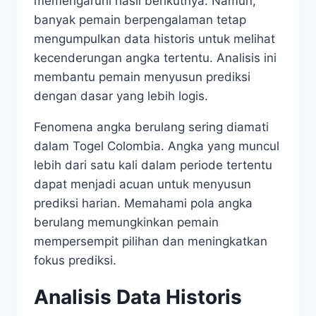
memengaruhi hasil berikutnya. Namun,
banyak pemain berpengalaman tetap
mengumpulkan data historis untuk melihat
kecenderungan angka tertentu. Analisis ini
membantu pemain menyusun prediksi
dengan dasar yang lebih logis.
Fenomena angka berulang sering diamati
dalam Togel Colombia. Angka yang muncul
lebih dari satu kali dalam periode tertentu
dapat menjadi acuan untuk menyusun
prediksi harian. Memahami pola angka
berulang memungkinkan pemain
mempersempit pilihan dan meningkatkan
fokus prediksi.
Analisis Data Historis