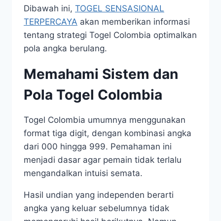
Dibawah ini,
TOGEL SENSASIONAL
TERPERCAYA
akan memberikan informasi
tentang strategi Togel Colombia optimalkan
pola angka berulang.
Memahami Sistem dan
Pola Togel Colombia
Togel Colombia umumnya menggunakan
format tiga digit, dengan kombinasi angka
dari 000 hingga 999. Pemahaman ini
menjadi dasar agar pemain tidak terlalu
mengandalkan intuisi semata.
Hasil undian yang independen berarti
angka yang keluar sebelumnya tidak