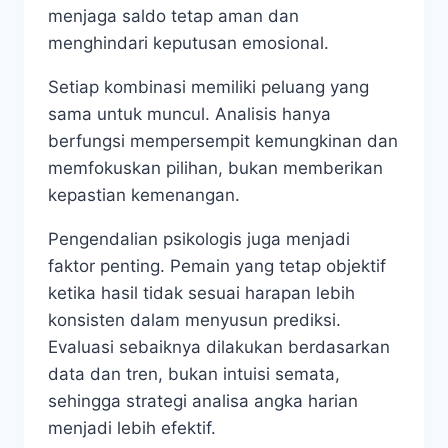
menjaga saldo tetap aman dan
menghindari keputusan emosional.
Setiap kombinasi memiliki peluang yang
sama untuk muncul. Analisis hanya
berfungsi mempersempit kemungkinan dan
memfokuskan pilihan, bukan memberikan
kepastian kemenangan.
Pengendalian psikologis juga menjadi
faktor penting. Pemain yang tetap objektif
ketika hasil tidak sesuai harapan lebih
konsisten dalam menyusun prediksi.
Evaluasi sebaiknya dilakukan berdasarkan
data dan tren, bukan intuisi semata,
sehingga strategi analisa angka harian
menjadi lebih efektif.