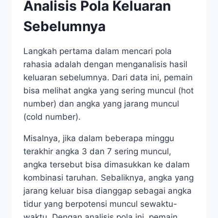
Analisis Pola Keluaran
Sebelumnya
Langkah pertama dalam mencari pola
rahasia adalah dengan menganalisis hasil
keluaran sebelumnya. Dari data ini, pemain
bisa melihat angka yang sering muncul (hot
number) dan angka yang jarang muncul
(cold number).
Misalnya, jika dalam beberapa minggu
terakhir angka 3 dan 7 sering muncul,
angka tersebut bisa dimasukkan ke dalam
kombinasi taruhan. Sebaliknya, angka yang
jarang keluar bisa dianggap sebagai angka
tidur yang berpotensi muncul sewaktu-
waktu. Dengan analisis pola ini, pemain