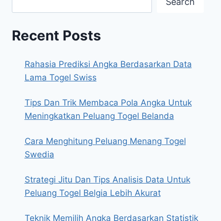
Search
Recent Posts
Rahasia Prediksi Angka Berdasarkan Data
Lama Togel Swiss
Tips Dan Trik Membaca Pola Angka Untuk
Meningkatkan Peluang Togel Belanda
Cara Menghitung Peluang Menang Togel
Swedia
Strategi Jitu Dan Tips Analisis Data Untuk
Peluang Togel Belgia Lebih Akurat
Teknik Memilih Angka Berdasarkan Statistik