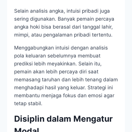
Selain analisis angka, intuisi pribadi juga
sering digunakan. Banyak pemain percaya
angka hoki bisa berasal dari tanggal lahir,
mimpi, atau pengalaman pribadi tertentu.
Menggabungkan intuisi dengan analisis
pola keluaran sebelumnya membuat
prediksi lebih meyakinkan. Selain itu,
pemain akan lebih percaya diri saat
memasang taruhan dan lebih tenang dalam
menghadapi hasil yang keluar. Strategi ini
membantu menjaga fokus dan emosi agar
tetap stabil.
Disiplin dalam Mengatur
Modal