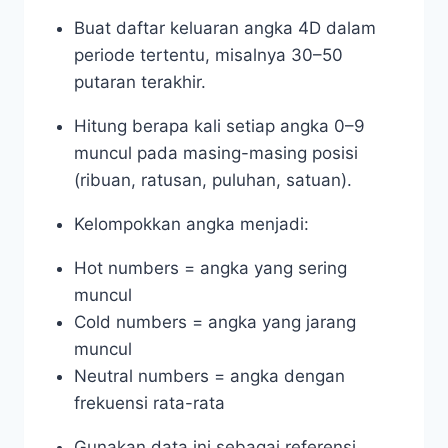
Buat daftar keluaran angka 4D dalam
periode tertentu, misalnya 30–50
putaran terakhir.
Hitung berapa kali setiap angka 0–9
muncul pada masing-masing posisi
(ribuan, ratusan, puluhan, satuan).
Kelompokkan angka menjadi:
Hot numbers = angka yang sering
muncul
Cold numbers = angka yang jarang
muncul
Neutral numbers = angka dengan
frekuensi rata-rata
Gunakan data ini sebagai referensi