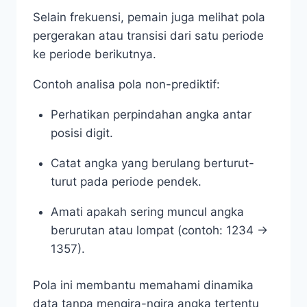
Selain frekuensi, pemain juga melihat pola
pergerakan atau transisi dari satu periode
ke periode berikutnya.
Contoh analisa pola non-prediktif:
Perhatikan perpindahan angka antar
posisi digit.
Catat angka yang berulang berturut-
turut pada periode pendek.
Amati apakah sering muncul angka
berurutan atau lompat (contoh: 1234 →
1357).
Pola ini membantu memahami dinamika
data tanpa mengira-ngira angka tertentu