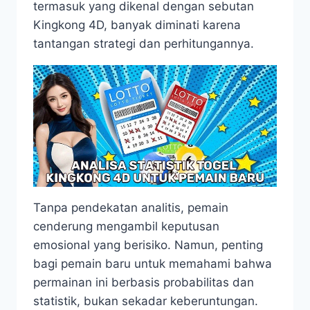
termasuk yang dikenal dengan sebutan
Kingkong 4D, banyak diminati karena
tantangan strategi dan perhitungannya.
Tanpa pendekatan analitis, pemain
cenderung mengambil keputusan
emosional yang berisiko. Namun, penting
bagi pemain baru untuk memahami bahwa
permainan ini berbasis probabilitas dan
statistik, bukan sekadar keberuntungan.