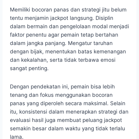
Memiliki bocoran panas dan strategi jitu belum
tentu menjamin jackpot langsung. Disiplin
dalam bermain dan pengelolaan modal menjadi
faktor penentu agar pemain tetap bertahan
dalam jangka panjang. Mengatur taruhan
dengan bijak, menentukan batas kemenangan
dan kekalahan, serta tidak terbawa emosi
sangat penting.
Dengan pendekatan ini, pemain bisa lebih
tenang dan fokus menggunakan bocoran
panas yang diperoleh secara maksimal. Selain
itu, konsistensi dalam menerapkan strategi dan
evaluasi hasil juga membuat peluang jackpot
semakin besar dalam waktu yang tidak terlalu
lama.