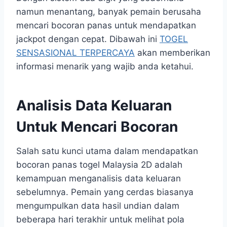
namun menantang, banyak pemain berusaha
mencari bocoran panas untuk mendapatkan
jackpot dengan cepat. Dibawah ini
TOGEL
SENSASIONAL TERPERCAYA
akan memberikan
informasi menarik yang wajib anda ketahui.
Analisis Data Keluaran
Untuk Mencari Bocoran
Salah satu kunci utama dalam mendapatkan
bocoran panas togel Malaysia 2D adalah
kemampuan menganalisis data keluaran
sebelumnya. Pemain yang cerdas biasanya
mengumpulkan data hasil undian dalam
beberapa hari terakhir untuk melihat pola