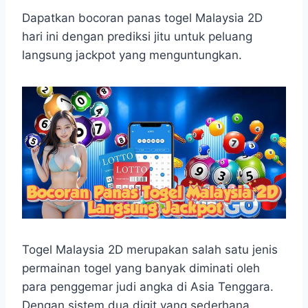
h
a
e
e
k
i
h
a
c
s
l
y
n
a
Dapatkan bocoran panas togel Malaysia 2D
t
e
s
e
p
e
r
hari ini dengan prediksi jitu untuk peluang
s
b
e
g
e
e
langsung jackpot yang menguntungkan.
A
o
n
r
p
o
g
a
p
k
e
m
r
Togel Malaysia 2D merupakan salah satu jenis
permainan togel yang banyak diminati oleh
para penggemar judi angka di Asia Tenggara.
Dengan sistem dua digit yang sederhana