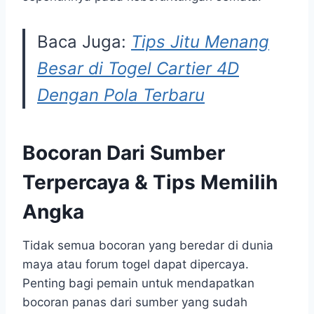
Baca Juga:
Tips Jitu Menang
Besar di Togel Cartier 4D
Dengan Pola Terbaru
Bocoran Dari Sumber
Terpercaya & Tips Memilih
Angka
Tidak semua bocoran yang beredar di dunia
maya atau forum togel dapat dipercaya.
Penting bagi pemain untuk mendapatkan
bocoran panas dari sumber yang sudah