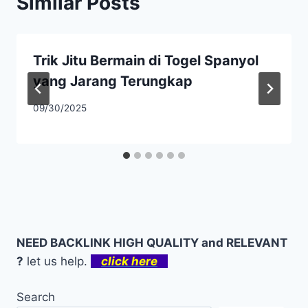
Similar Posts
Trik Jitu Bermain di Togel Spanyol
yang Jarang Terungkap
09/30/2025
NEED BACKLINK HIGH QUALITY and RELEVANT
?
let us help.
click here
Search