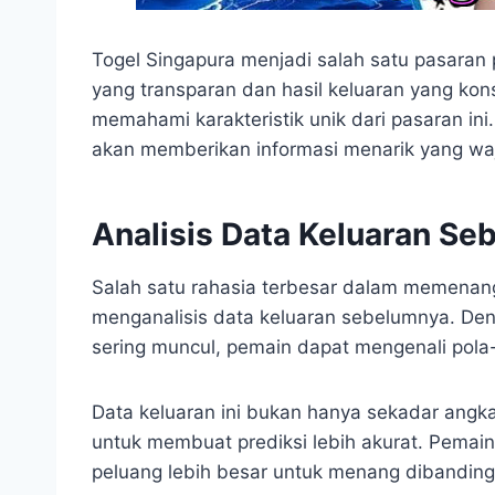
Togel Singapura menjadi salah satu pasaran 
yang transparan dan hasil keluaran yang kon
memahami karakteristik unik dari pasaran ini
akan memberikan informasi menarik yang waj
Analisis Data Keluaran Se
Salah satu rahasia terbesar dalam memena
menganalisis data keluaran sebelumnya. De
sering muncul, pemain dapat mengenali pola-
Data keluaran ini bukan hanya sekadar angka 
untuk membuat prediksi lebih akurat. Pemain 
peluang lebih besar untuk menang dibandin