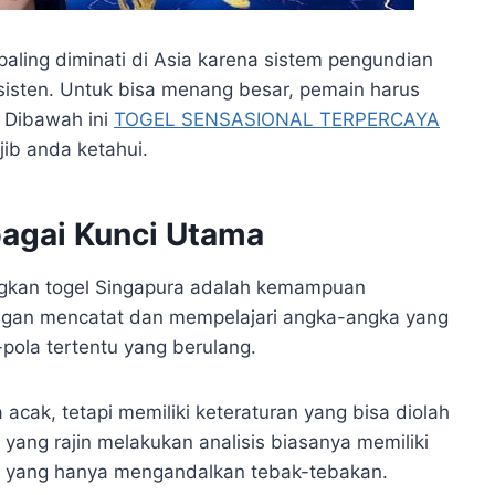
paling diminati di Asia karena sistem pengundian
sisten. Untuk bisa menang besar, pemain harus
. Dibawah ini
TOGEL SENSASIONAL TERPERCAYA
ib anda ketahui.
bagai Kunci Utama
ngkan togel Singapura adalah kemampuan
ngan mencatat dan mempelajari angka-angka yang
pola tertentu yang berulang.
acak, tetapi memiliki keteraturan yang bisa diolah
yang rajin melakukan analisis biasanya memiliki
g yang hanya mengandalkan tebak-tebakan.