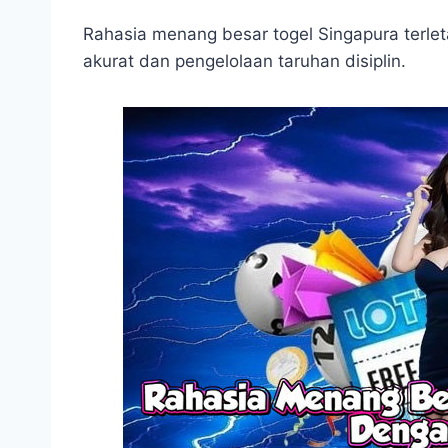
h
a
e
e
k
i
h
a
c
s
l
y
n
a
Rahasia menang besar togel Singapura terle
t
e
s
e
p
e
r
akurat dan pengelolaan taruhan disiplin.
s
b
e
g
e
e
A
o
n
r
p
o
g
a
p
k
e
m
r