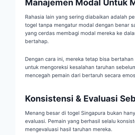
Manajemen Modal Untuk M
Rahasia lain yang sering diabaikan adalah 
togel tanpa mengatur modal dengan benar sa
yang cerdas membagi modal mereka ke dalam
bertahap.
Dengan cara ini, mereka tetap bisa bertahan
untuk mengoreksi kesalahan taruhan sebelum
mencegah pemain dari bertaruh secara emosi
Konsistensi & Evaluasi Se
Menang besar di togel Singapura bukan hanya
evaluasi. Pemain yang berhasil selalu konsis
mengevaluasi hasil taruhan mereka.