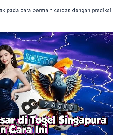
tak pada cara bermain cerdas dengan prediksi