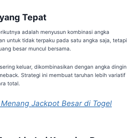
 yang Tepat
erikutnya adalah menyusun kombinasi angka
n untuk tidak terpaku pada satu angka saja, tetapi
uang besar muncul bersama.
sering keluar, dikombinasikan dengan angka dingin
back. Strategi ini membuat taruhan lebih variatif
a total.
 Menang Jackpot Besar di Togel