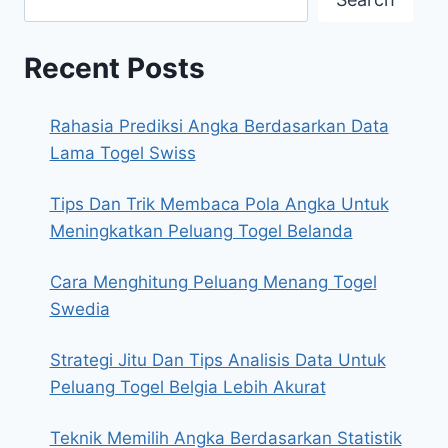
Recent Posts
Rahasia Prediksi Angka Berdasarkan Data
Lama Togel Swiss
Tips Dan Trik Membaca Pola Angka Untuk
Meningkatkan Peluang Togel Belanda
Cara Menghitung Peluang Menang Togel
Swedia
Strategi Jitu Dan Tips Analisis Data Untuk
Peluang Togel Belgia Lebih Akurat
Teknik Memilih Angka Berdasarkan Statistik