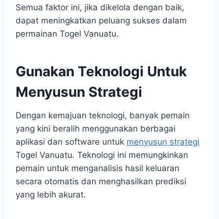
Semua faktor ini, jika dikelola dengan baik,
dapat meningkatkan peluang sukses dalam
permainan Togel Vanuatu.
Gunakan Teknologi Untuk
Menyusun Strategi
Dengan kemajuan teknologi, banyak pemain
yang kini beralih menggunakan berbagai
aplikasi dan software untuk
menyusun strategi
Togel Vanuatu. Teknologi ini memungkinkan
pemain untuk menganalisis hasil keluaran
secara otomatis dan menghasilkan prediksi
yang lebih akurat.