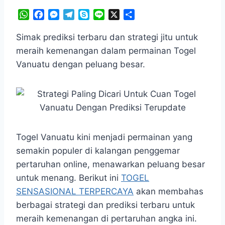
W
F
M
T
S
L
X
S
h
a
e
e
k
i
h
a
c
s
l
y
n
a
Simak prediksi terbaru dan strategi jitu untuk
t
e
s
e
p
e
r
meraih kemenangan dalam permainan Togel
s
b
e
g
e
e
Vanuatu dengan peluang besar.
A
o
n
r
p
o
g
a
p
k
e
m
r
Togel Vanuatu kini menjadi permainan yang
semakin populer di kalangan penggemar
pertaruhan online, menawarkan peluang besar
untuk menang. Berikut ini
TOGEL
SENSASIONAL TERPERCAYA
akan membahas
berbagai strategi dan prediksi terbaru untuk
meraih kemenangan di pertaruhan angka ini.