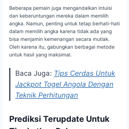
Beberapa pemain juga mengandalkan intuisi
dan keberuntungan mereka dalam memilih
angka. Namun, penting untuk tetap berhati-hati
dalam memilih angka karena tidak ada yang
bisa menjamin kemenangan secara mutlak.
Oleh karena itu, gabungkan berbagai metode
untuk hasil yang maksimal.
Baca Juga:
Tips Cerdas Untuk
Jackpot Togel Angola Dengan
Teknik Perhitungan
Prediksi Terupdate Untuk