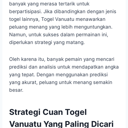
banyak yang merasa tertarik untuk
berpartisipasi. Jika dibandingkan dengan jenis
togel lainnya, Togel Vanuatu menawarkan
peluang menang yang lebih menguntungkan.
Namun, untuk sukses dalam permainan ini,
diperlukan strategi yang matang.
Oleh karena itu, banyak pemain yang mencari
prediksi dan analisis untuk mendapatkan angka
yang tepat. Dengan menggunakan prediksi
yang akurat, peluang untuk menang semakin
besar.
Strategi Cuan Togel
Vanuatu Yang Paling Dicari