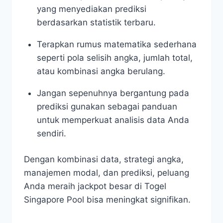
yang menyediakan prediksi
berdasarkan statistik terbaru.
Terapkan rumus matematika sederhana
seperti pola selisih angka, jumlah total,
atau kombinasi angka berulang.
Jangan sepenuhnya bergantung pada
prediksi gunakan sebagai panduan
untuk memperkuat analisis data Anda
sendiri.
Dengan kombinasi data, strategi angka,
manajemen modal, dan prediksi, peluang
Anda meraih jackpot besar di Togel
Singapore Pool bisa meningkat signifikan.