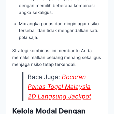
dengan memilih beberapa kombinasi
angka sekaligus.
Mix angka panas dan dingin agar risiko
tersebar dan tidak mengandalkan satu
pola saja.
Strategi kombinasi ini membantu Anda
memaksimalkan peluang menang sekaligus
menjaga risiko tetap terkendali.
Baca Juga:
Bocoran
Panas Togel Malaysia
2D Langsung Jackpot
Kelola Modal Dengan