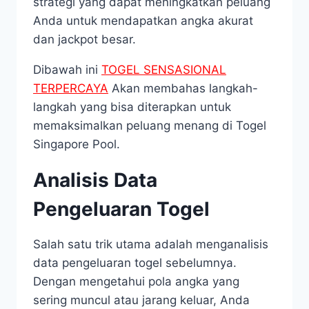
strategi yang dapat meningkatkan peluang
Anda untuk mendapatkan angka akurat
dan jackpot besar.
Dibawah ini
TOGEL SENSASIONAL
TERPERCAYA
Akan membahas langkah-
langkah yang bisa diterapkan untuk
memaksimalkan peluang menang di Togel
Singapore Pool.
Analisis Data
Pengeluaran Togel
Salah satu trik utama adalah menganalisis
data pengeluaran togel sebelumnya.
Dengan mengetahui pola angka yang
sering muncul atau jarang keluar, Anda