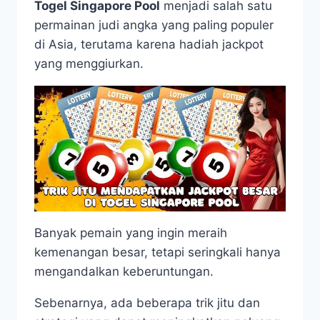
Togel Singapore Pool
menjadi salah satu
permainan judi angka yang paling populer
di Asia, terutama karena hadiah jackpot
yang menggiurkan.
Banyak pemain yang ingin meraih
kemenangan besar, tetapi seringkali hanya
mengandalkan keberuntungan.
Sebenarnya, ada beberapa trik jitu dan