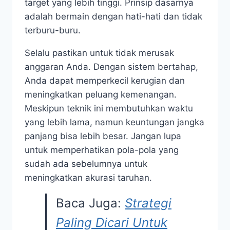
target yang lebih tinggi. Prinsip dasarnya
adalah bermain dengan hati-hati dan tidak
terburu-buru.
Selalu pastikan untuk tidak merusak
anggaran Anda. Dengan sistem bertahap,
Anda dapat memperkecil kerugian dan
meningkatkan peluang kemenangan.
Meskipun teknik ini membutuhkan waktu
yang lebih lama, namun keuntungan jangka
panjang bisa lebih besar. Jangan lupa
untuk memperhatikan pola-pola yang
sudah ada sebelumnya untuk
meningkatkan akurasi taruhan.
Baca Juga:
Strategi
Paling Dicari Untuk