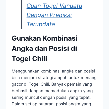
Cuan Togel Vanuatu
Dengan Prediksi
Terupdate
Gunakan Kombinasi
Angka dan Posisi di
Togel Chili
Menggunakan kombinasi angka dan posisi
bisa menjadi strategi ampuh untuk menang
gacor di Togel Chili. Banyak pemain yang
berhasil dengan memadukan angka yang
sering muncul dengan posisi yang tepat.
Dalam setiap putaran, posisi angka yang