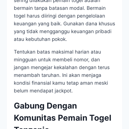
sering dilakukan pemain togel adalah
bermain tanpa batasan modal. Bermain
togel harus diiringi dengan pengelolaan
keuangan yang baik. Gunakan dana khusus
yang tidak mengganggu keuangan pribadi
atau kebutuhan pokok.
Tentukan batas maksimal harian atau
mingguan untuk membeli nomor, dan
jangan mengejar kekalahan dengan terus
menambah taruhan. Ini akan menjaga
kondisi finansial kamu tetap aman meski
belum mendapat jackpot.
Gabung Dengan
Komunitas Pemain Togel