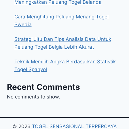
Meningkatkan Peluang Togel Belanda
Cara Menghitung Peluang Menang Togel
Swedia
Strategi Jitu Dan Tips Analisis Data Untuk
Peluang Togel Belgia Lebih Akurat
Teknik Memilih Angka Berdasarkan Statistik
Togel Spanyol
Recent Comments
No comments to show.
© 2026
TOGEL SENSASIONAL TERPERCAYA