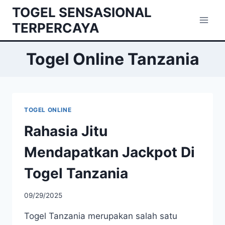
Skip
TOGEL SENSASIONAL
to
TERPERCAYA
content
Togel Online Tanzania
TOGEL ONLINE
Rahasia Jitu
Mendapatkan Jackpot Di
Togel Tanzania
09/29/2025
Togel Tanzania merupakan salah satu