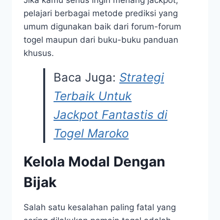
Jika kamu serius ingin menang jackpot,
pelajari berbagai metode prediksi yang
umum digunakan baik dari forum-forum
togel maupun dari buku-buku panduan
khusus.
Baca Juga:
Strategi
Terbaik Untuk
Jackpot Fantastis di
Togel Maroko
Kelola Modal Dengan
Bijak
Salah satu kesalahan paling fatal yang