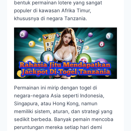
bentuk permainan lotere yang sangat
populer di kawasan Afrika Timur,
khususnya di negara Tanzania.
Permainan ini mirip dengan togel di
negara-negara Asia seperti Indonesia,
Singapura, atau Hong Kong, namun
memiliki sistem, aturan, dan strategi yang
sedikit berbeda. Banyak pemain mencoba
peruntungan mereka setiap hari demi